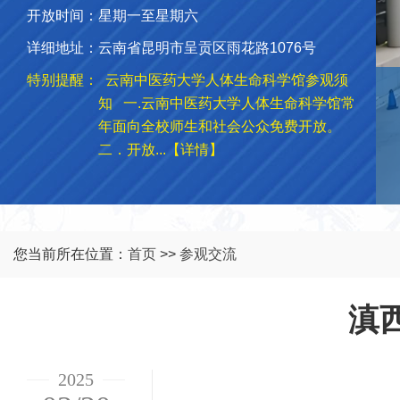
开放时间：
星期一至星期六
详细地址：
云南省昆明市呈贡区雨花路1076号
特别提醒：
云南中医药大学人体生命科学馆参观须
知 一.云南中医药大学人体生命科学馆常
年面向全校师生和社会公众免费开放。
二．开放...【详情】
您当前所在位置：
首页
>>
参观交流
滇
2025